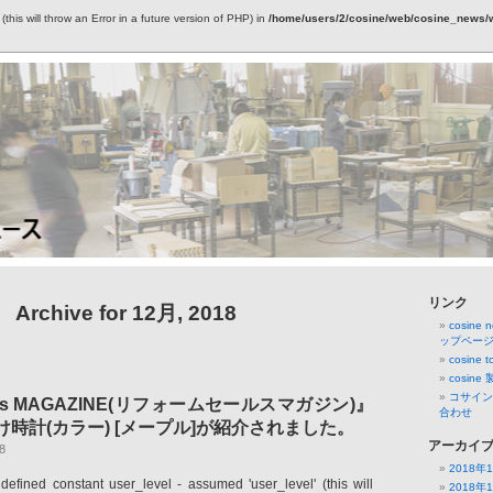
this will throw an Error in a future version of PHP) in
/home/users/2/cosine/web/cosine_news/wp
リンク
Archive for 12月, 2018
cosine
ップペー
cosin
cosine
コサイン
elas MAGAZINE(リフォームセールスマガジン)』
合わせ
け時計(カラー) [メープル]が紹介されました。
アーカイ
8
2018年
defined constant user_level - assumed 'user_level' (this will
2018年