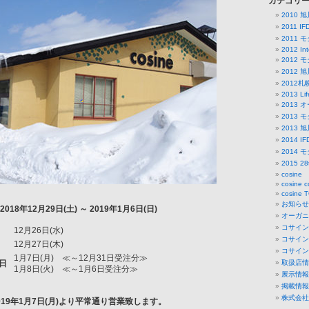
カテゴリ
2010
2011 
2011
2012 Int
2012
2012
2012
2013 Lif
2013 
2013
2013
2014 
2014
2015 
cosine
cosine c
cosine 
お知らせ
2018年12月29日(土) ～ 2019年1月6日(日)
オーガニッ
コサイン
12月26日(水)
コサイン
12月27日(木)
コサイン
1月7日(月) ≪～12月31日受注分≫
日
取扱店情
1月8日(火) ≪～1月6日受注分≫
展示情報
掲載情報
株式会社
019年1月7日(月)より平常通り営業致します。