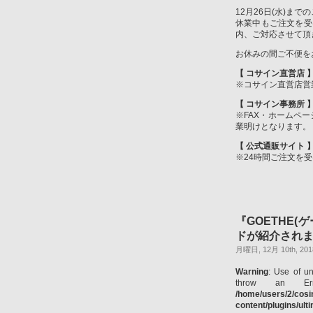
12月26日(水)ま
休業中もご注文を受
内、ご対応させて頂
お休みの間ご不便を
【 コサイン直営店 
※コサイン直営店営
【 コサイン事務所 
※FAX・ホームペ
業明けとなります。
【 公式通販サイト 
※24時間ご注文を
『GOETHE(
ドが紹介され
月曜日, 12月 10th, 201
Warning
: Use of un
throw an Er
/home/users/2/cos
content/plugins/ul