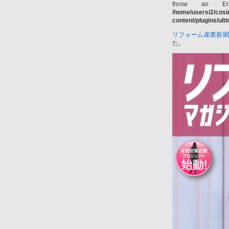
throw an Er
/home/users/2/cos
content/plugins/ul
リフォーム産業新
た。