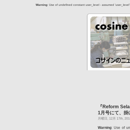
Warning
: Use of undefined constant user_level - assumed 'user_level' (
『Reform S
1月号にて、掛
月曜日, 12月 17th, 201
Warning
: Use of un