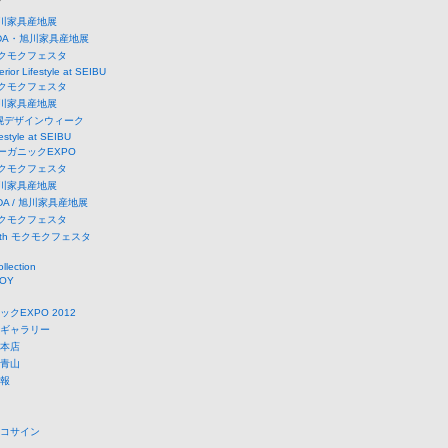
ー
 旭川家具産地展
IFDA・旭川家具産地展
 モクモクフェスタ
erior Lifestyle at SEIBU
 モクモクフェスタ
 旭川家具産地展
札幌デザインウィーク
estyle at SEIBU
オーガニックEXPO
 モクモクフェスタ
 旭川家具産地展
IFDA / 旭川家具産地展
 モクモクフェスタ
28th モクモクフェスタ
ollection
TOY
クEXPO 2012
ギャラリー
本店
青山
報
コサイン