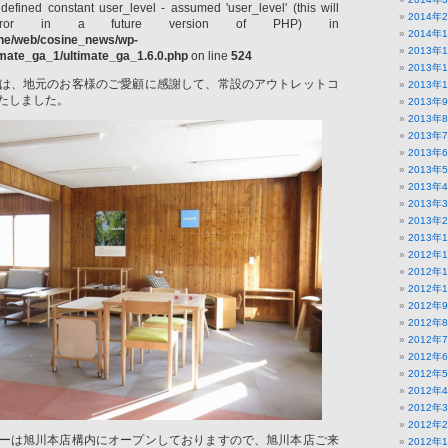
defined constant user_level - assumed 'user_level' (this will
2014年
ror in a future version of PHP) in
2014年
ine/web/cosine_news/wp-
2013年
timate_ga_1/ultimate_ga_1.6.0.php
on line
524
2013年
は、地元のお客様のご愛顧に感謝して、常設のアウトレットコ
2013年
たしました。
2013年
2013年
2013年
2013年
2013年
2013年
2013年
2013年
2013年
2012年
2012年
2012年
2012年
2012年
2012年
2012年
2012年
2012年
2012年
2012年
ーは旭川本店構内にオープンしておりますので、旭川本店ご来
2012年