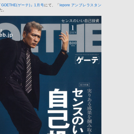
OETHE(ゲーテ)』1月号
にて、「
lepore アンブレラスタン
た。