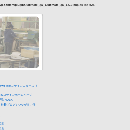
-content/plugins/ultimate_ga_1/ultimate_ga_1.6.0.php
on line
524
 news top/コサインニュース ト
ジ
e top/コサインホームページ
 製品INDEX
 社長ブログ / つながる、仕
ブ
12月
11月