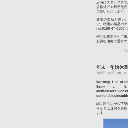
店時にスタッフまで
規格外品や展示使用
ご覧いただけます。
通常の製品と違い
で、特定の製品のア
(tel.0166-47
ぜひ旭川本店へご来
お得な価格で運命の
Po
年末・年始休
金曜日, 12月 14th, 201
Warning
: Use of un
throw an Er
/home/users/2/cos
content/plugins/ul
誠に勝手ながら下記
何かとご迷惑をお掛
ます。