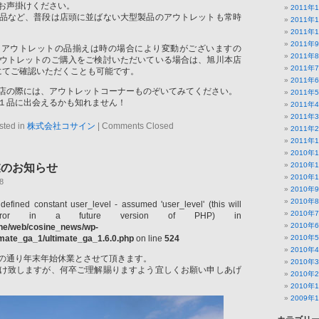
お声掛けください。
2011年
品など、普段は店頭に並ばない大型製品のアウトレットも常時
2011年
2011年
2011年
、アウトレットの品揃えは時の場合により変動がございますの
2011年
ウトレットのご購入をご検討いただいている場合は、旭川本店
2011年
-0100)にてご確認いただくことも可能です。
2011年
店の際には、アウトレットコーナーものぞいてみてください。
2011年
１品に出会えるかも知れません！
2011年
2011年
sted in
株式会社コサイン
|
Comments Closed
2011年
2011年
2010年
2010年
業のお知らせ
2010年
8
2010年
2010年
defined constant user_level - assumed 'user_level' (this will
2010年
ror in a future version of PHP) in
2010年
ine/web/cosine_news/wp-
timate_ga_1/ultimate_ga_1.6.0.php
on line
524
2010年
2010年
の通り年末年始休業とさせて頂きます。
2010年
け致しますが、何卒ご理解賜りますよう宜しくお願い申しあげ
2010年
2010年
2009年