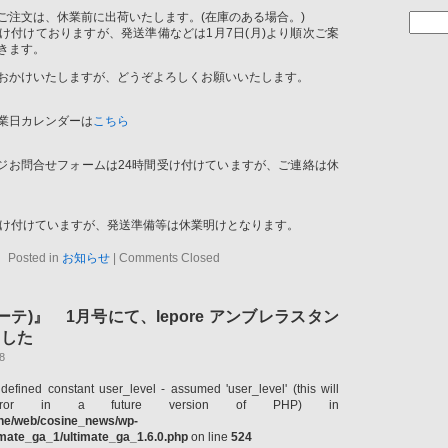
でのご注文は、休業前に出荷いたします。(在庫のある場合。)
け付けておりますが、発送準備などは1月7日(月)より順次ご案
きます。
おかけいたしますが、どうぞよろしくお願いいたします。
】
業日カレンダーは
こちら
】
ージお問合せフォームは24時間受け付けていますが、ご連絡は休
】
受け付けていますが、発送準備等は休業明けとなります。
Posted in
お知らせ
|
Comments Closed
ゲーテ)』 1月号にて、lepore アンブレラスタン
ました
8
defined constant user_level - assumed 'user_level' (this will
ror in a future version of PHP) in
ine/web/cosine_news/wp-
timate_ga_1/ultimate_ga_1.6.0.php
on line
524