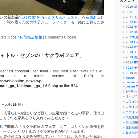
カテゴリ
2010
2011 
ンの新製品
“忘れな盆”を備えたスリムチェスト、存在感ある佇
2011
ー、靴を履くための椅子シューフィッター
も一緒にご覧くださ
2012 Int
2012
2012
ted in
cosine
,
取扱店情報
|
Comments Closed
2012
2013 Lif
2013 
2013
キャトル・セゾンの「サクラ材フェア」
2013
2014 
2014
defined constant user_level - assumed 'user_level' (this will
2015 
ror in a future version of PHP) in
cosine
ine/web/cosine_news/wp-
cosine c
timate_ga_1/ultimate_ga_1.6.0.php
on line
524
cosine 
お知らせ
オーガニッ
コサイン
）～5月6日(月）
コサイン
コサイン
一人暮らしの始まりなど新しい生活が始まるこの季節、使うほ
取扱店情
してくれる家具を取り入れてみませんか？
展示情報
店
で開催の「サクラ材家具フェア」にて、コサインが製作を担
掲載情報
・セゾンオリジナルのサクラ材家具が紹介されます。
株式会社
が赤茶色になり深みが増していくサクラは、落ち着いた光沢が