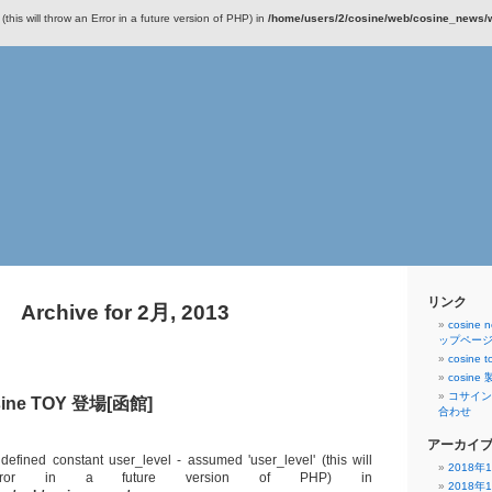
this will throw an Error in a future version of PHP) in
/home/users/2/cosine/web/cosine_news/wp
リンク
Archive for 2月, 2013
cosine
ップペー
cosin
cosine
コサイン
ne TOY 登場[函館]
合わせ
アーカイ
defined constant user_level - assumed 'user_level' (this will
2018年
ror in a future version of PHP) in
2018年