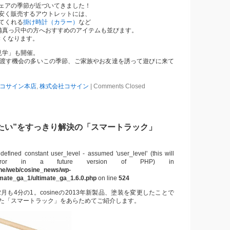
ェアの季節が近づいてきました！
安く販売するアウトレットには、
てくれる
掛け時計（カラー）
など
備真っ只中の方へおすすめのアイテムも並びます。
きくなります。
見学」も開催。
渡す機会の多いこの季節、ご家族やお友達を誘って遊びに来て
コサイン本店
,
株式会社コサイン
|
Comments Closed
たい”をすっきり解決の「スマートラック」
defined constant user_level - assumed 'user_level' (this will
ror in a future version of PHP) in
ine/web/cosine_news/wp-
timate_ga_1/ultimate_ga_1.6.0.php
on line
524
月も4分の1。cosineの2013年新製品、塗装を変更したことで
た「スマートラック」をあらためてご紹介します。