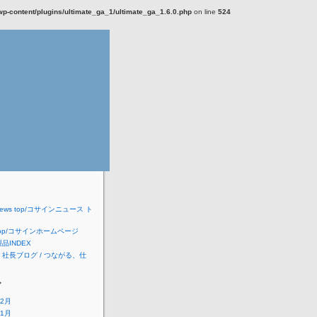
-content/plugins/ultimate_ga_1/ultimate_ga_1.6.0.php
on line
524
 news top/コサインニュース ト
ジ
e top/コサインホームページ
 製品INDEX
 社長ブログ / つながる、仕
ブ
12月
11月