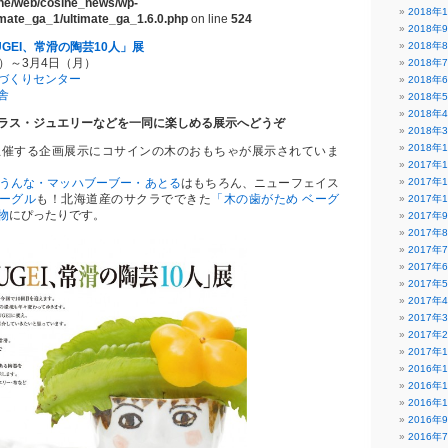
ine/web/cosine_news/wp-
2018年
timate_ga_1/ultimate_ga_1.6.0.php
on line
524
2018年
UGEI、常滑の陶芸10人」展
2018年
水）～3月4日（月）
2018年
づくりセンター
2018年
舎
2018年
2018年
ラス・ジュエリーなどを一同に楽しめる展示へどうぞ
2018年
2018年
主催する企画展示にコサインの木のおもちゃが展示されていま
2017年
うんな・マッハブーブー・あとる
はもちろん、ニューフェイス
2017年
ベーグル
も！北海道産のサクラでできた
「木の歯がため ベーグ
2017年
物
にぴったりです。
2017年
2017年
2017年
2017年
2017年
2017年
2017年
2017年
2017年
2016年
2016年
2016年
2016年
2016年