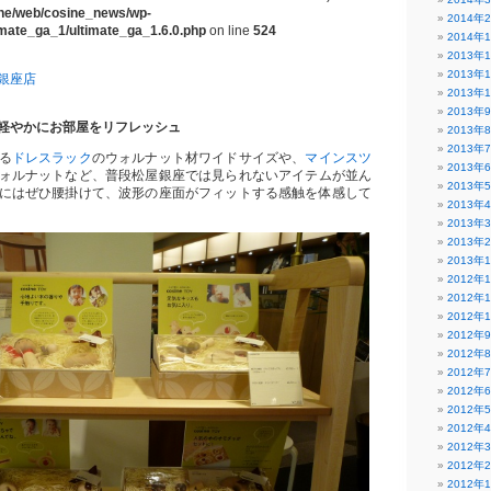
ine/web/cosine_news/wp-
2014年
timate_ga_1/ultimate_ga_1.6.0.php
on line
524
2014年
2013年
2013年
銀座店
2013年
2013年
軽やかにお部屋をリフレッシュ
2013年
2013年
る
ドレスラック
のウォルナット材ワイドサイズや、
マインスツ
2013年
ォルナットなど、普段松屋銀座では見られないアイテムが並ん
2013年
にはぜひ腰掛けて、波形の座面がフィットする感触を体感して
2013年
2013年
2013年
2013年
2012年
2012年
2012年
2012年
2012年
2012年
2012年
2012年
2012年
2012年
2012年
2012年