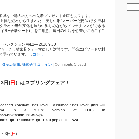
家具をご購入の方への先着プレゼント企画もあります。
上質な短材から生まれた「美しい形“スーパーだ円”のサクラ材
クラ材の経年変化を味わい楽しみながらメンテナンスができる
オイル+研磨シート)」をご用意。毎日の生活を心豊かに過ごすご
クション vol.2― 2010.9.30
場するサクラ材家具をテーマにした対談です。開発エピソードや材
て語っています。→
コチラ
n
取扱店情報
,
株式会社コサイン
|
Comments Closed
3日(
日
）はスプリングフェア！
defined constant user_level - assumed 'user_level' (this will
ror in a future version of PHP) in
ine/web/cosine_news/wp-
timate_ga_1/ultimate_ga_1.6.0.php
on line
524
）・3日(
日
）