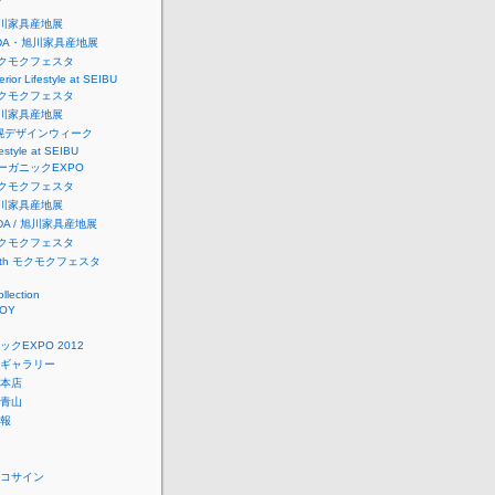
ー
 旭川家具産地展
IFDA・旭川家具産地展
 モクモクフェスタ
erior Lifestyle at SEIBU
 モクモクフェスタ
 旭川家具産地展
札幌デザインウィーク
estyle at SEIBU
オーガニックEXPO
 モクモクフェスタ
 旭川家具産地展
IFDA / 旭川家具産地展
 モクモクフェスタ
28th モクモクフェスタ
ollection
TOY
クEXPO 2012
ギャラリー
本店
青山
報
コサイン