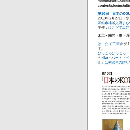
/home/users/2/cos
content/plugins/ul
第10回「日本のKO
2013年2月27日（
函館市地域交流まち
主催：
はこだて工芸
木工・陶芸・漆・ガ
はこだて工芸舎
が
す。
ぴっころぽっころ・
の
kiko・ハート・
ル」は初節句の贈り