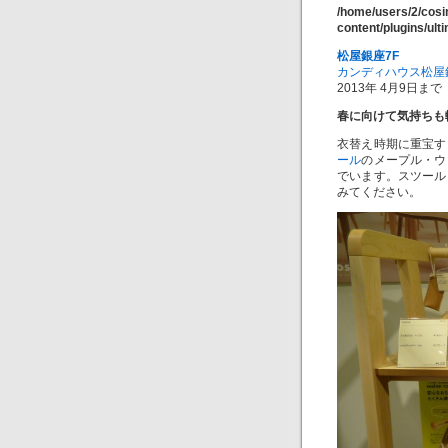
/home/users/2/cos
content/plugins/ul
松屋銀座7F
カンディハウス松屋
2013年 4月9日まで
春に向けて気持ちも
衣替え時期に重宝す
ール
のメープル・ウ
でいます。スツール
みてください。