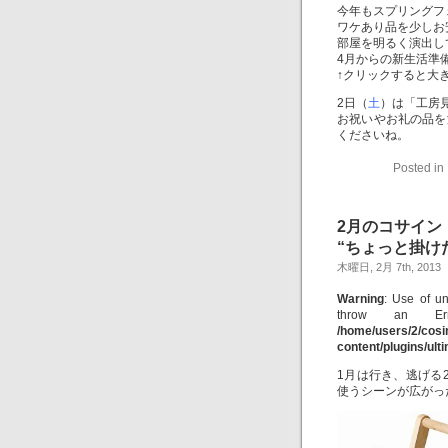
今年もスプリングフ
ワケあり品を少しお
部屋を明るく演出し
4月からの新生活準
↑クリックすると大
2日（
土
）は「工房
お祝いやお礼の品を
くださいね。
Posted in
2月のコサイン
“ちょっと掛け
木曜日, 2月 7th, 2013
Warning
: Use of un
throw an Er
/home/users/2/cos
content/plugins/ul
1月は行き、逃げる2
使うシーンが広がっ