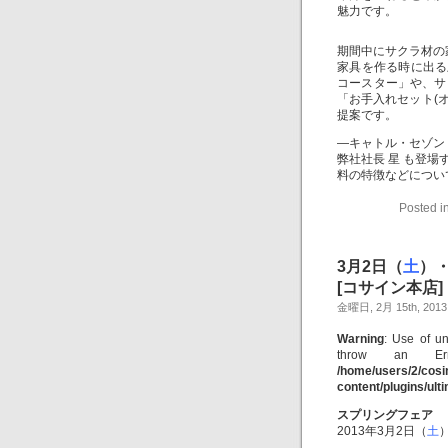
魅力です。
期間中にサクラ材の
家具を作る時に出る
コースター」や、サ
「お手入れセット(
提案です。
―キャトル・セゾン・セレ
弊社社長 星 も登
料の特徴などについ
Posted i
3月2日（
土
）・
[コサイン本店]
金曜日, 2月 15th, 2013
Warning
: Use of un
throw an Er
/home/users/2/cos
content/plugins/ul
スプリングフェア
2013年3月2日（
土