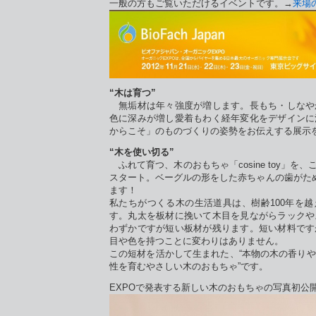
一般の方もご覧いただけるイベントです。→
来場
“木は育つ”
無垢材は年々強度が増します。長もち・しなや
色に深みが増し愛着もわく経年変化をデザインに
からこそ」のものづくりの姿勢をお伝えする展示
“木を使い切る”
ふれて育つ、木のおもちゃ「cosine toy」を、
スタート。ベーグルの形をした赤ちゃんの歯がた
ます！
私たちがつくる木の生活道具は、樹齢100年を
す。丸太を板材に挽いて木目を見ながらラックや
わずかですが短い板材が残ります。短い材料です
目や色を持つことに変わりはありません。
この短材を活かして生まれた、“本物の木の香り
性を育むやさしい木のおもちゃ”です。
EXPOで発表する新しい木のおもちゃの写真初公