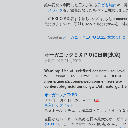
経年変化を利用した工夫がある
子ども時計
や、長
レスラック
も、飴色になったものをご用意しまし
このEXPOで発表する新しい木のおもちゃcosin
ただけますので、手触りや木のあたたかみをご体
Posted in
オーガニックEXPO 2012
,
株式会社コ
オーガニックＥＸＰＯに出展[東京]
水曜日, 10月 31st, 2012
Warning
: Use of undefined constant user_level -
will throw an Error in a future 
/home/users/2/cosine/web/cosine_news/wp-
content/plugins/ultimate_ga_1/ultimate_ga_1.6
オーガニックEXPO
2012年11月21日（水）～23日(
金
）
東京ビッグサイト
東５ホール ナチュラル&エコ・プラザ「４－３２
全国からバイヤーを集める日本最大のオーガニッ
クEXPO
」に、“木は育つ”“木を使い切る”をテー