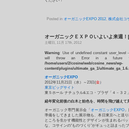
ください！
Posted in
オーガニックEXPO 2012
,
株式会社コ
オーガニックＥＸＰＯいよいよ来週！[
土曜日, 11月 17th, 2012
Warning
: Use of undefined constant user_level -
will throw an Error in a future 
/home/users/2/cosine/web/cosine_news/wp-
content/plugins/ultimate_ga_1/ultimate_ga_1.6
オーガニックEXPO
2012年11月21日（水）～23日(
金
）
東京ビッグサイト
東５ホール ナチュラル&エコ・プラザ「４－３２
経年変化前後の白木と飴色を、時間を飛び越えて
オーガニック専門展示会「
オーガニックEXPO
」
準備をしてきました展示物も、本日東京へと送り
ところを生かす機能性とデザインが生まれるバッ
な、コサインの“ものづくり”がギュっと詰まった