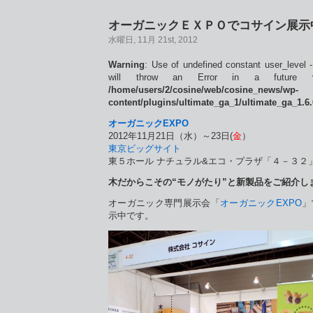
オーガニックＥＸＰＯでコサイン展示中
水曜日, 11月 21st, 2012
Warning
: Use of undefined constant user_level -
will throw an Error in a future 
/home/users/2/cosine/web/cosine_news/wp-
content/plugins/ultimate_ga_1/ultimate_ga_1.6
オーガニックEXPO
2012年11月21日（水）～23日(
金
）
東京ビッグサイト
東５ホール ナチュラル&エコ・プラザ「４－３２
木だからこその“モノがたり”と新製品をご紹介し
オーガニック専門展示会「
オーガニックEXPO
」
示中です。