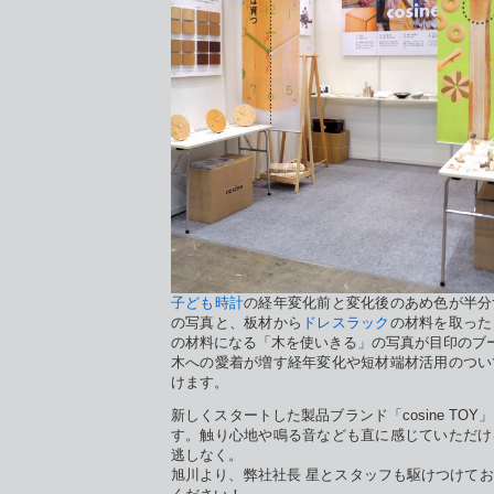
子ども時計
の経年変化前と変化後のあめ色が半分
の写真と、板材から
ドレスラック
の材料を取った
の材料になる「木を使いきる」の写真が目印のブ
木への愛着が増す経年変化や短材端材活用のつい
けます。
新しくスタートした製品ブランド「cosine TO
す。触り心地や鳴る音なども直に感じていただけ
逃しなく。
旭川より、弊社社長 星とスタッフも駆けつけて