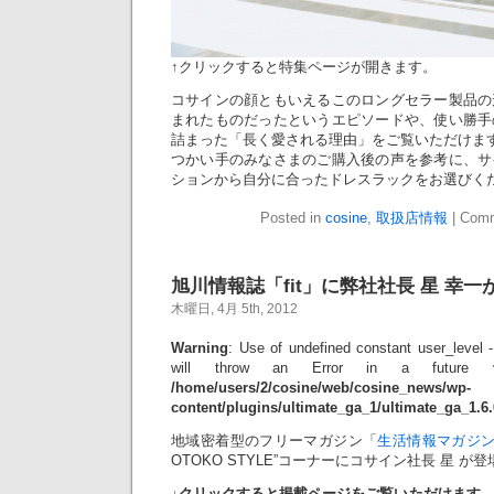
↑クリックすると特集ページが開きます。
コサインの顔ともいえるこのロングセラー製品の
まれたものだったというエピソードや、使い勝手
詰まった「長く愛される理由」をご覧いただけま
つかい手のみなさまのご購入後の声を参考に、サ
ションから自分に合ったドレスラックをお選びく
Posted in
cosine
,
取扱店情報
|
Comm
旭川情報誌「fit」に弊社社長 星 幸
木曜日, 4月 5th, 2012
Warning
: Use of undefined constant user_level -
will throw an Error in a future 
/home/users/2/cosine/web/cosine_news/wp-
content/plugins/ultimate_ga_1/ultimate_ga_1.6
地域密着型のフリーマガジン「
生活情報マガジン
OTOKO STYLE”コーナーにコサイン社長 星 が
↓クリックすると掲載ページをご覧いただけます