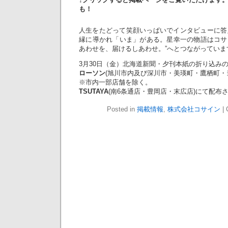
も！
人生をたどって笑顔いっぱいでインタビューに答
縁に導かれ「いま」がある。星幸一の物語はコサイ
あわせを、届けるしあわせ。”へとつながっていま
3月30日（金）北海道新聞・夕刊本紙の折り込み
ローソン
(旭川市内及び深川市・美瑛町・鷹栖町・
※市内一部店舗を除く。
TSUTAYA
(南6条通店・豊岡店・末広店)にて配布
Posted in
掲載情報
,
株式会社コサイン
|