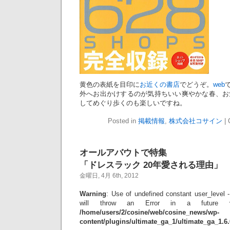
黄色の表紙を目印に
お近くの書店
でどうぞ。
web
外へお出かけするのが気持ちいい爽やかな春、お
してめぐり歩くのも楽しいですね。
Posted in
掲載情報
,
株式会社コサイン
|
オールアバウトで特集
「ドレスラック 20年愛される理由」
金曜日, 4月 6th, 2012
Warning
: Use of undefined constant user_level -
will throw an Error in a future 
/home/users/2/cosine/web/cosine_news/wp-
content/plugins/ultimate_ga_1/ultimate_ga_1.6