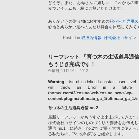
どうぞ。また、お母さんに嬉しい、これからの季
立つアイテムも一緒にご覧いただけます。
ありがとうの贈り物におすすめの
靴べらと専用ス
心地と柔らかい足へのあたり具合を体感してみて
Posted in
取扱店情報
,
株式会社コサイン
リーフレット 「育つ木の生活道具通信 n
もうじき完成です！
金曜日, 11月 16th, 2012
Warning
: Use of undefined constant user_level -
will throw an Error in a future 
/home/users/2/cosine/web/cosine_news/wp-
content/plugins/ultimate_ga_1/ultimate_ga_1.6
育つ木の生活道具通信 no.2
最新リーフレットがもうすぐ出来上がってきます
株式会社コサインのものづくりの姿勢をお伝えし
通信 no.1」に続き、no.2では“長く大切に使え
る私たちの、“5つの約束”をご紹介します。