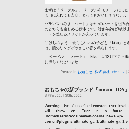
まずは「ベーグル」。ベーグルをモチーフにした
で口に入れても安心。とってもおいしそうな、ふ
バランスつみき「ハート」は6つのハートを組み
のどちらも楽しめる積木です。対象年齢は3歳以
ードを差せるスリットが入っています。
こけしのように愛らしい木の子ども「kiko」
は、腕のリングがやさしい音を鳴らします。
「ベーグル」「ハート」「kiko」は12月下旬～
お待ちくださいませ。
Posted in
お知らせ
,
株式会社コサイン
|
おもちゃの新ブランド「cosine TO
金曜日, 11月 30th, 2012
Warning
: Use of undefined constant user_level -
will throw an Error in a future 
/home/users/2/cosine/web/cosine_news/wp-
content/plugins/ultimate_ga_1/ultimate_ga_1.6