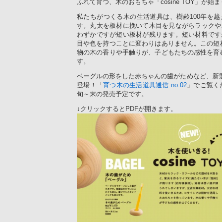
ふれて育つ、木のおもちゃ「cosine TOY」が始
私たちがつくる木の生活道具は、樹齢100年を
す。丸太を板材に挽いて木目を見ながらラックや
わずかですが短い板材が残ります。短い材料です
目や色を持つことに変わりはありません。この短
物の木の香りや手触りが、子どもたちの感性を育
す。
ベーグルの形をした赤ちゃんの歯がためなど、新
登場！「
育つ木の生活道具通信 no.02
」でご覧くだ
旬～末の発売予定です。
↓クリックするとPDFが開きます。