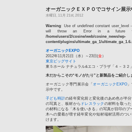
オーガニックＥＸＰＯでコサイン展示中
水曜日, 11月 21st, 2012
Warning
: Use of undefined constant user_level -
will throw an Error in a future 
/home/users/2/cosine/web/cosine_news/wp-
content/plugins/ultimate_ga_1/ultimate_ga_1.6
オーガニックEXPO
2012年11月21日（水）～23日(
金
）
東京ビッグサイト
東５ホール ナチュラル&エコ・プラザ「４－３２
木だからこその“モノがたり”と新製品をご紹介し
オーガニック専門展示会「
オーガニックEXPO
」
示中です。
子ども時計
の経年変化前と変化後のあめ色が半分
の写真と、板材から
ドレスラック
の材料を取った
の材料になる「木を使いきる」の写真が目印のブ
木への愛着が増す経年変化や短材端材活用のつい
けます。