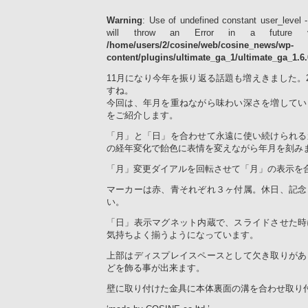
Warning
: Use of undefined constant user_level -
will throw an Error in a future 
/home/users/2/cosine/web/cosine_news/wp-
content/plugins/ultimate_ga_1/ultimate_ga_1.6
11月になり今年を振り返る話題も増えきました。2
すね。
今回は、年月を重ねながら味わい深さを増してい
をご紹介します。
「月」と「日」を合わせて永遠に使い続けられる
の経年変化で飴色に表情を変えながら年月を刻み
「月」変更ダイアルを回転させて「月」の表示を
マーカーは赤、青それぞれ３ヶ付属。休日、記念
い。
「日」表示マグネット内蔵で、スライドさせた時
気持ちよく揃うようになっています。
上部はディスプレイスペースとして欠き取りがあ
どを飾る事が出来ます。
壁に取り付けた金具に本体裏面の溝を合わせ取り