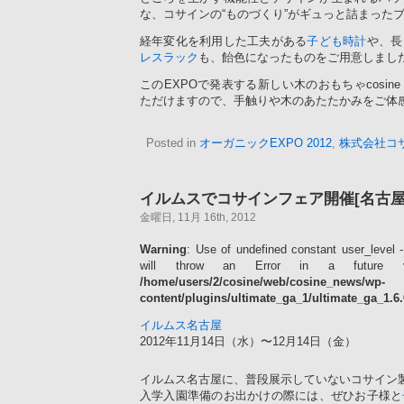
な、コサインの“ものづくり”がギュっと詰まった
経年変化を利用した工夫がある
子ども時計
や、長
レスラック
も、飴色になったものをご用意しまし
このEXPOで発表する新しい木のおもちゃcosin
ただけますので、手触りや木のあたたかみをご体
Posted in
オーガニックEXPO 2012
,
株式会社コ
イルムスでコサインフェア開催[名古屋
金曜日, 11月 16th, 2012
Warning
: Use of undefined constant user_level -
will throw an Error in a future 
/home/users/2/cosine/web/cosine_news/wp-
content/plugins/ultimate_ga_1/ultimate_ga_1.6
イルムス名古屋
2012年11月14日（水）〜12月14日（金）
イルムス名古屋に、普段展示していないコサイン
入学入園準備のお出かけの際には、ぜひお子様と