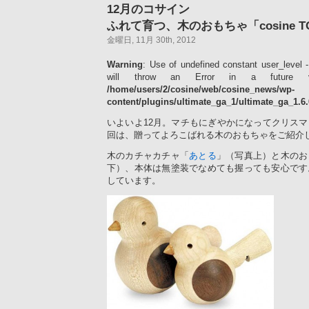
12月のコサイン
ふれて育つ、木のおもちゃ「cosine T
金曜日, 11月 30th, 2012
Warning
: Use of undefined constant user_level -
will throw an Error in a future 
/home/users/2/cosine/web/cosine_news/wp-
content/plugins/ultimate_ga_1/ultimate_ga_1.6
いよいよ12月。マチもにぎやかになってクリス
回は、贈ってよろこばれる木のおもちゃをご紹介
木のカチャカチャ「
あとる
」（写真上）と木のお
下）、本体は無塗装でなめても握っても安心です
しています。