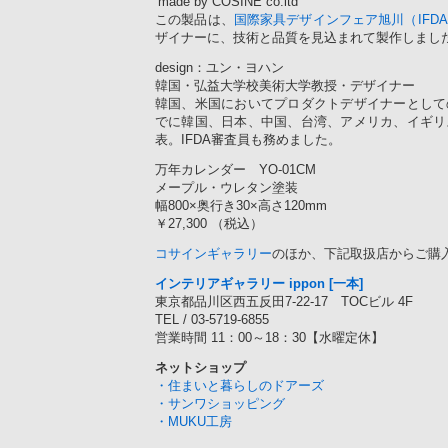
‘made by COSINE co.ltd ’
この製品は、
国際家具デザインフェア旭川（IFD
ザイナーに、技術と品質を見込まれて製作しまし
design：ユン・ヨハン
韓国・弘益大学校美術大学教授・デザイナー
韓国、米国においてプロダクトデザイナーとして
でに韓国、日本、中国、台湾、アメリカ、イギリ
表。IFDA審査員も務めました。
万年カレンダー YO-01CM
メープル・ウレタン塗装
幅800×奥行き30×高さ120mm
￥27,300 （税込）
コサインギャラリー
のほか、下記取扱店からご購
インテリアギャラリー ippon [一本]
東京都品川区西五反田7-22-17 TOCビル 4F
TEL / 03-5719-6855
営業時間 11：00～18：30【水曜定休】
ネットショップ
・住まいと暮らしのドアーズ
・サンワショッピング
・MUKU工房