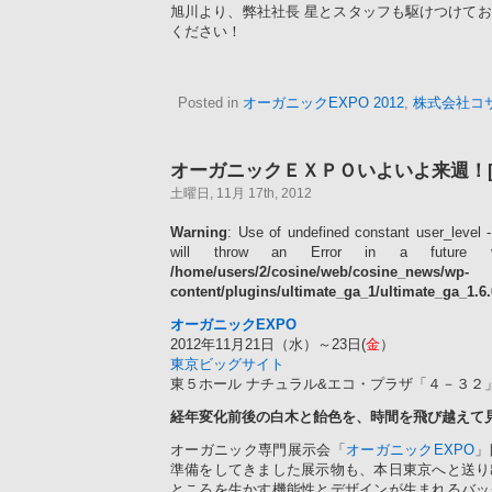
旭川より、弊社社長 星とスタッフも駆けつけて
ください！
Posted in
オーガニックEXPO 2012
,
株式会社コ
オーガニックＥＸＰＯいよいよ来週！[
土曜日, 11月 17th, 2012
Warning
: Use of undefined constant user_level -
will throw an Error in a future 
/home/users/2/cosine/web/cosine_news/wp-
content/plugins/ultimate_ga_1/ultimate_ga_1.6
オーガニックEXPO
2012年11月21日（水）～23日(
金
）
東京ビッグサイト
東５ホール ナチュラル&エコ・プラザ「４－３２
経年変化前後の白木と飴色を、時間を飛び越えて
オーガニック専門展示会「
オーガニックEXPO
」
準備をしてきました展示物も、本日東京へと送り
ところを生かす機能性とデザインが生まれるバッ