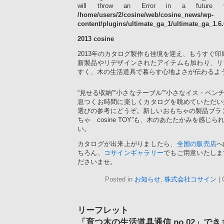
will throw an Error in a future 
/home/users/2/cosine/web/cosine_news/wp-
content/plugins/ultimate_ga_1/ultimate_ga_1.6
2013 cosine
2013年のカタログ製作も佳境を迎え、もうすぐ
新製品やリデザインされたアイテムも加わり、リ
すく、木の生活道具で暮らす心地よさが伝わるよ
“見せる収納”“小さなテーブル”“小さなイス・ベンチ
息つくお時間に楽しくカタログを眺めていただい
選びの参考にどうぞ。新しいおもちゃの製品ブラ
ちゃ cosine TOY”も、木のあたたかみを感じ
い。
カタログが出来上がりましたら、
全国の販売店
へ
ちろん、
コサインギャラリー
でもご用意いたしま
ださいませ。
Posted in
お知らせ
,
株式会社コサイン
|
リーフレット
「育つ木の生活道具通信 no.02」で