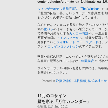
content/plugins/ultimate_ga_1/ultimate_ga_1.6
ウィンザーホテル洞爺
広報誌「The Windsor」
に
「北国の伝統工芸」というコーナーで家具産地 
ものづくりの姿勢や製品も紹介しています。
なめらかなフォルムで握り心地と足へのあたりが
気の
靴べら
のほか、まぁるい巣穴からカッコーが
で時間をお知らせする
カッコー時計
や、一度座る
座面が特徴の
マインスツール
も、綺麗な写真で掲
介されている
フィオレット コートスタンド
は、デ
ランド
コサインコレクション
のアイテムです。
季節や自然の話題、エッセイなどが盛りだくさんの広報誌
各客室に配置されているほか、
年間購読
でご覧い
ウィンザーホテル洞爺へお越しの際には、掲載製
お問合わせください。
Posted in
取扱店情報
,
掲載情報
,
株式会社コサ
11月のコサイン
壁を彩る「万年カレンダー」
金曜日, 11月 2nd, 2012