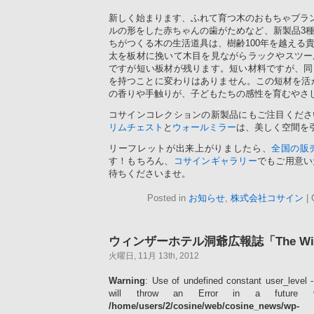
新しく始まります、ふれて育つ木のおもちゃブラ
ルの形をした赤ちゃんの歯がためなど、新製品3
ちがつくる木の生活道具は、樹齢100年を越える
太を板材に挽いて木目を見ながらラックやスツー
ですが短い板材が残ります。短い材料ですが、同
を持つことに変わりはありません。この短材を活
の香りや手触りが、子どもたちの感性を育むやさし
コサインコレクションの新製品にもご注目くださ
リムチェスト
と
ウォールミラー
は、美しく空間を
リーフレットが出来上がりましたら、
全国の販
す！もちろん、
コサインギャラリー
でもご用意い
待ちくださいませ。
Posted in
お知らせ
,
株式会社コサイン
|
ウィンザーホテル洞爺広報誌「The Wi
火曜日, 11月 13th, 2012
Warning
: Use of undefined constant user_level -
will throw an Error in a future 
/home/users/2/cosine/web/cosine_news/wp-