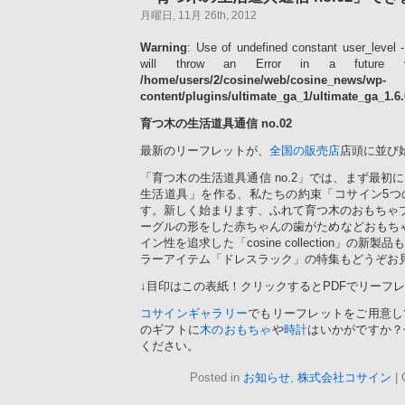
月曜日, 11月 26th, 2012
Warning
: Use of undefined constant user_level -
will throw an Error in a future 
/home/users/2/cosine/web/cosine_news/wp-
content/plugins/ultimate_ga_1/ultimate_ga_1.6
育つ木の生活道具通信 no.02
最新のリーフレットが、
全国の販売店
店頭に並び
「育つ木の生活道具通信 no.2」では、まず最初
生活道具」を作る、私たちの約束「コサイン5つ
す。新しく始まります、ふれて育つ木のおもちゃブランド
ーグルの形をした赤ちゃんの歯がためなどおもち
イン性を追求した「cosine collection」の
ラーアイテム「ドレスラック」の特集もどうぞお
↓目印はこの表紙！クリックするとPDFでリーフ
コサインギャラリー
でもリーフレットをご用意し
のギフトに
木のおもちゃ
や
時計
はいかがですか？
ください。
Posted in
お知らせ
,
株式会社コサイン
|