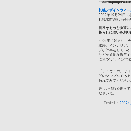
content/plugins/ul
札幌デザインウィーク
2012年10月24日（
札幌駅前通地下歩行
日常をもっと快適に
暮らしに潤いを創り
2005年に始まり、
建築、インテリア、
ブな仕事をしている
などを多彩な場所で
に立つ“デザイン”で
「チ・カ・ホ」でコ
どのシンプルである
触れてみてください
詳しい情報を追って
ださいね。
Posted in
201