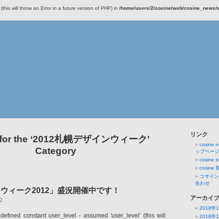
this will throw an Error in a future version of PHP) in
/home/users/2/cosine/web/cosine_news/wp
リンク
e for the ‘2012札幌デザインウィーク’
cosine
Category
ップペー
cosin
cosine
コサイン
合わせ
ウィーク2012」盛況開催中です！
アーカイ
2
2018年
defined constant user_level - assumed 'user_level' (this will
2018年