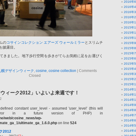
2016年
2016年
2016年
2016年
2016年
2015年
2015年
2015年
ムの
コサインコレクション
エアーズ ウォールミラー
とスリムチ
2015年
お披露目。
2015年
2015年
てきました。地下歩行空間を歩きがてらお気軽に足をお運びく
2015年
2015年
2015年
2札幌デザインウィーク
,
cosine
,
cosine collection
|
Comments
2015年
Closed
2015年
2015年
2014年
ウィーク2012」いよいよ来週です！
2014年
2
2014年
2014年
defined constant user_level - assumed 'user_level' (this will
2014年
ror in a future version of PHP) in
2014年
ine/web/cosine_news/wp-
2014年
timate_ga_1/ultimate_ga_1.6.0.php
on line
524
2014年
2014年
2012
2014年