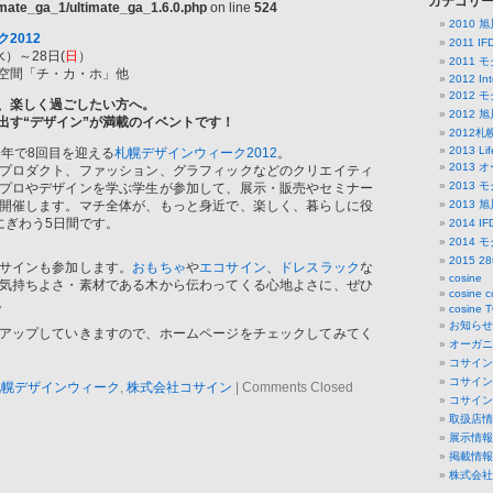
カテゴリ
timate_ga_1/ultimate_ga_1.6.0.php
on line
524
2010
2012
2011 
水）～28日(
日
）
2011
空間「チ・カ・ホ」他
2012 Int
2012
、楽しく過ごしたい方へ。
2012
出す“デザイン”が満載のイベントです！
2012
2013 Lif
今年で8回目を迎える
札幌デザインウィーク2012
。
2013 
プロダクト、ファッション、グラフィックなどのクリエイティ
2013
プロやデザインを学ぶ学生が参加して、展示・販売やセミナー
開催します。マチ全体が、もっと身近で、楽しく、暮らしに役
2013
にぎわう5日間です。
2014 
2014
2015 
サインも参加します。
おもちゃ
や
エコサイン
、
ドレスラック
な
cosine
気持ちよさ・素材である木から伝わってくる心地よさに、ぜひ
cosine c
。
cosine 
お知らせ
アップしていきますので、ホームページをチェックしてみてく
オーガニッ
コサイン
コサイン
2札幌デザインウィーク
,
株式会社コサイン
|
Comments Closed
コサイン
取扱店情
展示情報
掲載情報
株式会社