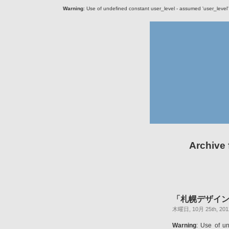
Warning
: Use of undefined constant user_level - assumed 'user_level' (
Archiv
「札幌デザイン
木曜日, 10月 25th, 201
Warning
: Use of un