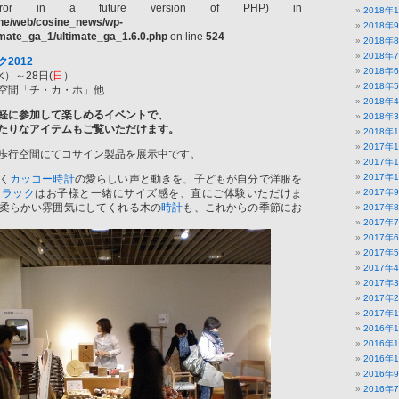
ror in a future version of PHP) in
2018年
ine/web/cosine_news/wp-
2018年
timate_ga_1/ultimate_ga_1.6.0.php
on line
524
2018年
2018年
2012
2018年
水）～28日(
日
）
2018年
空間「チ・カ・ホ」他
2018年
軽に参加して楽しめるイベントで、
2018年
たりなアイテムもご覧いただけます。
2018年
2017年
歩行空間にてコサイン製品を展示中です。
2017年
2017年
く
カッコー時計
の愛らしい声と動きを、子どもが自分で洋服を
もラック
はお子様と一緒にサイズ感を、直にご体験いただけま
2017年
柔らかい雰囲気にしてくれる木の
時計
も、これからの季節にお
2017年
2017年
2017年
2017年
2017年
2017年
2017年
2017年
2016年
2016年
2016年
2016年
2016年