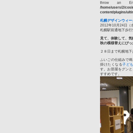
throw an Er
/home/users/2/cos
content/plugins/ul
札幌デザインウィーク
2012年10月24日（
札幌駅前通地下歩行
見て、体験して、気
秋の模様替えにぴっ
２８日まで札幌地下
ふいごの仕組みで鳴
掛けたくなる
子ど
す。お部屋をグンと
すすめです。