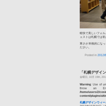
軽快で美しいフォル
ェストは札幌では初
寒さが本格的になっ
ださい。
Posted in
201
「札幌デザイン
金曜日, 10月 19th, 201
Warning
: Use of un
throw an Er
/home/users/2/cos
content/plugins/ul
札幌デザインウィーク