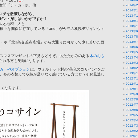
水）～28日(
日
）
空間「チ・カ・ホ」他
2014年
2014年
マチを散策しながら、
2013年
ゼント探しはいかがですか？
2013年
人と地域、人と……。
2013年
様々な関係に存在している「and」が今年の札幌デザインウィ
2013年
2013年
・ホ「北3条交差点広場」から大通りに向かって少し歩いた西
2013年
。
2013年
2013年
スマスプレゼントの下見もどうぞ。あたたかみのある
木のおも
2013年
られる方も笑顔になります。
2013年
2013年
ガーやオプション
は、ウォルナット材の“茶色のコサイン”をご
2013年
、冬の衣替えで収納が足りなく感じている方はどうぞお見逃し
2012年
2012年
きくなります。
2012年
2012年
2012年
2012年
2012年
2012年
2012年
2012年
2012年
2012年