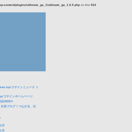
-content/plugins/ultimate_ga_1/ultimate_ga_1.6.0.php
on line
524
 news top/コサインニュース ト
ジ
e top/コサインホームページ
 製品INDEX
 社長ブログ / つながる、仕
ブ
12月
11月