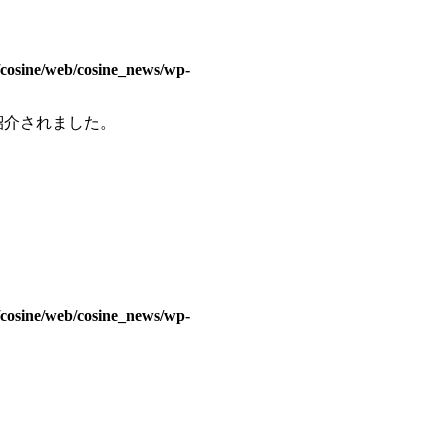
/cosine/web/cosine_news/wp-
紹介されました。
/cosine/web/cosine_news/wp-