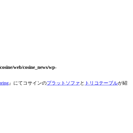
/cosine/web/cosine_news/wp-
ing
』にてコサインの
プラットソファ
と
トリコテーブル
が紹