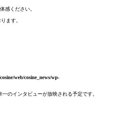
ご体感ください。
おります。
/cosine/web/cosine_news/wp-
幸一のインタビューが放映される予定です。