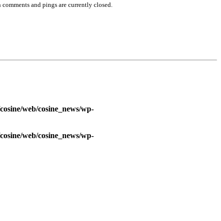
 comments and pings are currently closed.
/cosine/web/cosine_news/wp-
/cosine/web/cosine_news/wp-