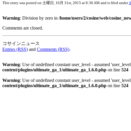
This entry was posted on 土曜日, 10月 31st, 2015 at 8:36 AM and is filed under
Warning
: Division by zero in
/home/users/2/cosine/web/cosine_ne
Comments are closed.
コサインニュース is proudly 
Entries (RSS)
and
Comments (RSS)
.
Warning
: Use of undefined constant user_level - assumed 'user_level'
content/plugins/ultimate_ga_1/ultimate_ga_1.6.0.php
on line
524
Warning
: Use of undefined constant user_level - assumed 'user_level'
content/plugins/ultimate_ga_1/ultimate_ga_1.6.0.php
on line
524