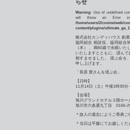
らせ
Warning
: Use of undefined con
will throw an Error 
/home/users/2/cosine/web/co
content/plugins/ultimate_ga_1
株式会社カンディハウス 創業
協同組合 相談役、協同組合旭
（木） 、満80歳で永眠い
いたしますとともに、謹んで
相すませました。 偲ぶ会を
申し上げます。
「長原 實さんを偲ぶ会」
【日時】
11月14日（土）午後1時30分
【会場】
旭川グランドホテル３階ホー
旭川市六条通九丁目 0166-29
＊故人の遺志によりご香典ご
＊当日は平服にてお越しくだ