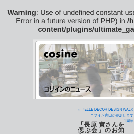
Warning
: Use of undefined constant use
Error in a future version of PHP) in
/
content/plugins/ultimate_ga
« 『ELLE DECOR DESIGN WALK
コサイン青山が参加します
1周
「長原 實さんを
偲ぶ会」のお知