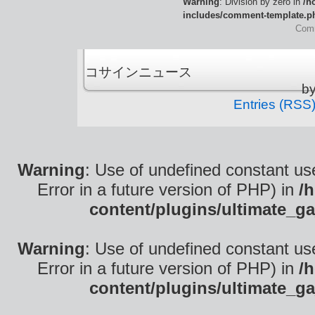
Warning
: Division by zero in
/h
includes/comment-template.p
Comm
コサインニュース is
b
Entries (RSS
Warning
: Use of undefined constant use
Error in a future version of PHP) in
/
content/plugins/ultimate_ga
Warning
: Use of undefined constant use
Error in a future version of PHP) in
/
content/plugins/ultimate_ga