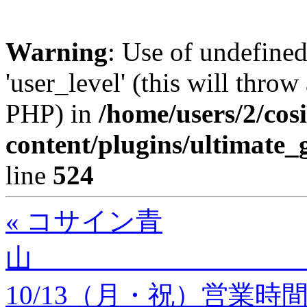
Warning
: Use of undefined
'user_level' (this will throw
PHP) in
/home/users/2/cos
content/plugins/ultimate_
line
524
« コサイン青
10/13（月・祝）営業