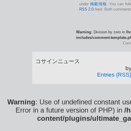
under
掲載情報
. You can fol
RSS 2.0
feed. Both comments 
Warning
: Division by zero in
/h
includes/comment-template.p
Comm
コサインニュース is
b
Entries (RSS
Warning
: Use of undefined constant use
Error in a future version of PHP) in
/
content/plugins/ultimate_ga