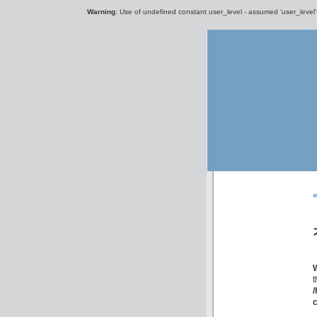
Warning
: Use of undefined constant user_level - assumed 'user_level' (
c