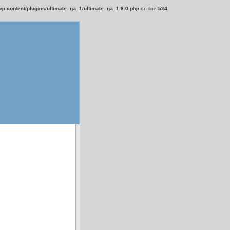
-content/plugins/ultimate_ga_1/ultimate_ga_1.6.0.php
on line
524