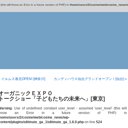
this will throw an Error in a future version of PHP) in
/home/users/2/cosine/web/cosine_news/wp
« イルムス港北OPEN! [神奈川]
カンディハウス仙台グランドオープン！[仙台] »
オーガニックＥＸＰＯ
トークショー「子どもたちの未来へ」[東京]
Warning
: Use of undefined constant user_level - assumed 'user_level' (this will
throw an Error in a future version of PHP) in
/home/users/2/cosine/web/cosine_news/wp-
ontent/plugins/ultimate_ga_1/ultimate_ga_1.6.0.php
on line
524