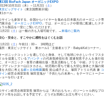
第13回 BioFach Japan オーガニックEXPO
2013年10月31日（木）～11月2日（
土
）
東京ビッグサイト
（東京国際展示場)
東1ホール
コサインも参加する、全国からバイヤーを集める日本最大のオーガニック専
門展示会「
オーガニックEXPO
」では、オーガニックや環境に配慮したナチ
ュラル製品を一堂にご覧いただけます。
11月2日（
土
）は一般の方も入場可能です。→
来場のご案内
安心・安全と、すこやかに感性をはぐくむお話
11月2日（
土
）午前11：00～ 1時間ほど
場所：東京ビックサイト 東ホール1「主催者エリア・Baby&Kidコーナー」
オーガニックコットンを通して心と身体、そして地球にやさしいライフスタ
イルを提案している
アバンティ
の代表取締役社長 渡邊智恵子さんを進行役
に、オーガニック・食育の書籍出版・普及活動をしてる「や組」クリエイテ
ィブディレクター山口タカさん、幼児期の育ちで最も大切な身体と大脳の発
達を大切に考える
郷ヶ丘幼稚園
園長 前山成子さん、塚田アトリエ代表 兼
コ
サイン
経営企画室室長 塚田堂鬼が「子供たちの未来へ」をテーマにトークー
ショーを行います。
コサイン経営企画室室長 塚田からは「木のおもちゃ」のソーシャル的なプロ
ダクト性をお話しする予定です。どうぞお気軽にお立ち寄りください。