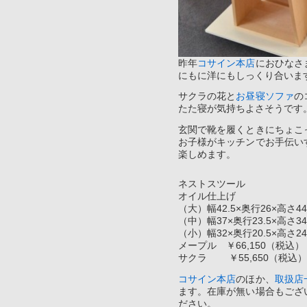
昨年
コサイン本店
におひなさ
にもに洋にもしっくり合いま
サクラの花と
お昼寝ソファ
の
たた寝が気持ちよさそうです
玄関で靴を履くときにちょこ
お子様がキッチンでお手伝い
楽しめます。
ネストスツール
オイル仕上げ
（大）幅42.5×奥行26×高さ44
（中）幅37×奥行23.5×高さ34
（小）幅32×奥行20.5×高さ24
メープル ￥66,150（税込） 
サクラ ￥55,650（税込） 
コサイン本店
のほか、
取扱店
ます。在庫が無い場合もござ
ださい。