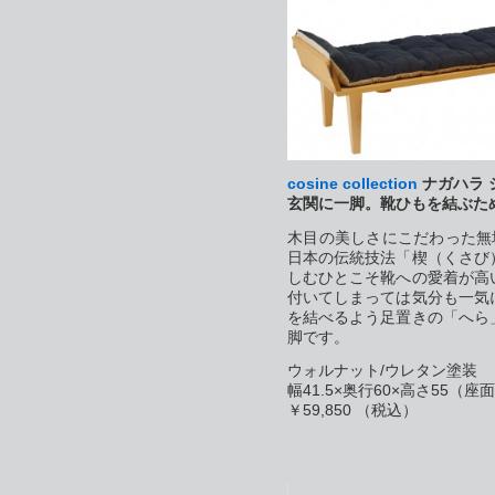
cosine collection
ナガハラ 
玄関に一脚。靴ひもを結ぶた
木目の美しさにこだわった無
日本の伝統技法「楔（くさび
しむひとこそ靴への愛着が高
付いてしまっては気分も一気
を結べるよう足置きの「へら
脚です。
ウォルナット/ウレタン塗装
幅41.5×奥行60×高さ55（座
￥59,850 （税込）