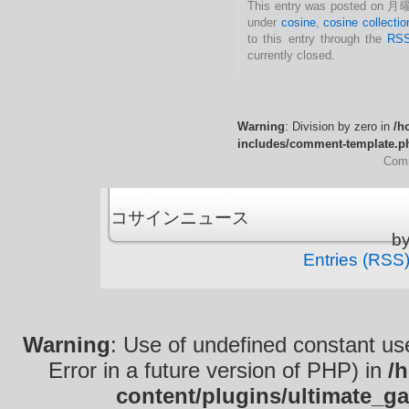
This entry was posted on 月曜
under
cosine
,
cosine collectio
to this entry through the
RSS
currently closed.
Warning
: Division by zero in
/h
includes/comment-template.p
Comm
コサインニュース is
b
Entries (RSS
Warning
: Use of undefined constant use
Error in a future version of PHP) in
/
content/plugins/ultimate_ga