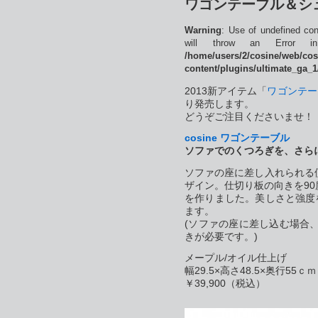
ワゴンテーブル＆シ
Warning
: Use of undefined con
will throw an Error 
/home/users/2/cosine/web/co
content/plugins/ultimate_ga_1
2013新アイテム「
ワゴンテー
り発売します。
どうぞご注目くださいませ！
cosine
ワゴンテーブル
ソファでのくつろぎを、さら
ソファの座に差し入れられる
ザイン。仕切り板の向きを9
を作りました。美しさと強度
ます。
(ソファの座に差し込む場合、座
きが必要です。)
メープル/オイル仕上げ
幅29.5×高さ48.5×奥行55ｃｍ
￥39,900（税込）