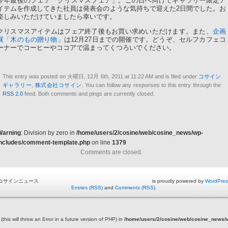
今年最後のフェア「クリスマスフェア」。この日へ向けてギャラリー限定ア
イテムを作成してきた社員は発表会のような気持ちで迎えた2日間でした。お
楽しみいただけていましたら幸いです。
クリスマスアイテムはフェア終了後もお買い求めいただけます。また、
企画
展「木のもの贈り物」
は12月27日までの開催です。どうぞ、セルフカフェコ
ーナーでコーヒーやココアで温まってくつろいでください。
This entry was posted on 火曜日, 12月 6th, 2011 at 11:22 AM and is filed under
コサイン
ギャラリー
,
株式会社コサイン
. You can follow any responses to this entry through the
RSS 2.0
feed. Both comments and pings are currently closed.
Warning
: Division by zero in
/home/users/2/cosine/web/cosine_news/wp-
includes/comment-template.php
on line
1379
Comments are closed.
コサインニュース is proudly powered by
WordPres
Entries (RSS)
and
Comments (RSS)
.
this will throw an Error in a future version of PHP) in
/home/users/2/cosine/web/cosine_news/wp