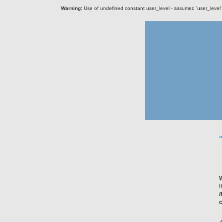
Warning
: Use of undefined constant user_level - assumed 'user_level' (
c