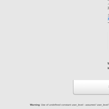
Warning
: Use of undefined constant user_level - assumed 'user_level' (