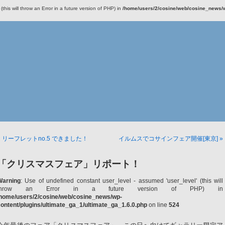
this will throw an Error in a future version of PHP) in
/home/users/2/cosine/web/cosine_news/wp
« リーフレットno.5 できました！
イルムスでコサインフェア開催[東京] »
「クリスマスフェア」リポート！
Warning
: Use of undefined constant user_level - assumed 'user_level' (this will
throw an Error in a future version of PHP) in
/home/users/2/cosine/web/cosine_news/wp-
ontent/plugins/ultimate_ga_1/ultimate_ga_1.6.0.php
on line
524