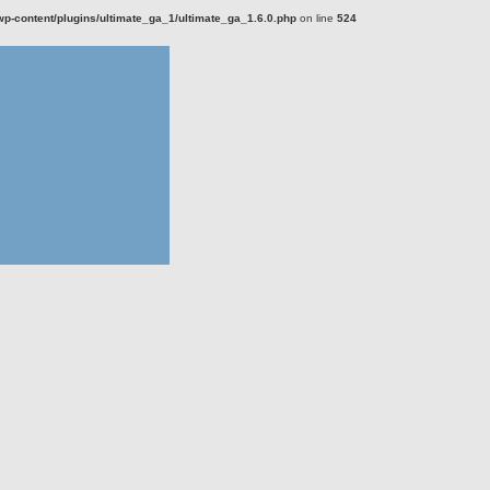
-content/plugins/ultimate_ga_1/ultimate_ga_1.6.0.php
on line
524