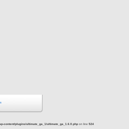
s
-content/plugins/ultimate_ga_1/ultimate_ga_1.6.0.php
on line
524