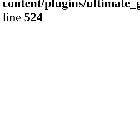
content/plugins/ultimate_
line
524