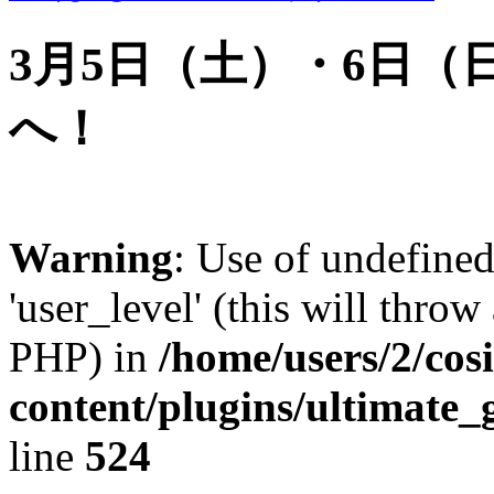
3月5日（土）・6日
へ！
Warning
: Use of undefined
'user_level' (this will throw
PHP) in
/home/users/2/cos
content/plugins/ultimate_
line
524