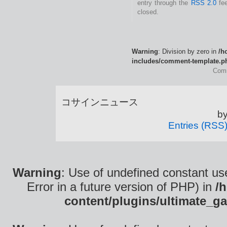
entry through the
RSS 2.0
fee
closed.
Warning
: Division by zero in
/h
includes/comment-template.p
Comm
コサインニュース is
b
Entries (RSS
Warning
: Use of undefined constant use
Error in a future version of PHP) in
/
content/plugins/ultimate_ga