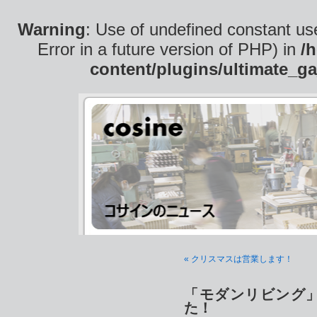
Warning
: Use of undefined constant use
Error in a future version of PHP) in
/
content/plugins/ultimate_ga
« クリスマスは営業します！
「モダンリビング
た！