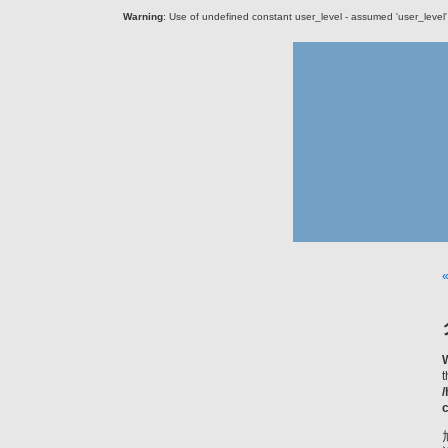
Warning
: Use of undefined constant user_level - assumed 'user_level' (
c