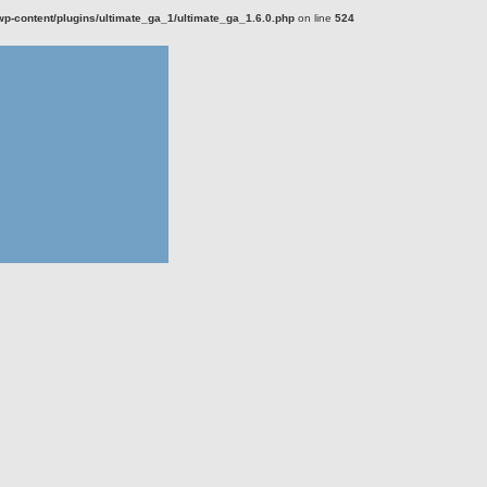
-content/plugins/ultimate_ga_1/ultimate_ga_1.6.0.php
on line
524