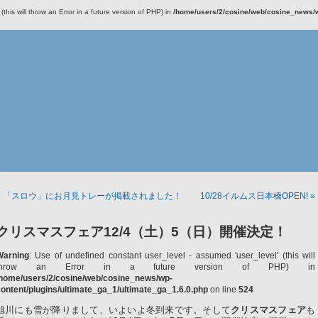
this will throw an Error in a future version of PHP) in
/home/users/2/cosine/web/cosine_news/wp
« 「スロウ」にお月見トレーが掲載されました！
10/28イルムス日本橋OPEN! »
クリスマスフェア12/4（土）5（日）開催決定！
Warning
: Use of undefined constant user_level - assumed 'user_level' (this will
throw an Error in a future version of PHP) in
/home/users/2/cosine/web/cosine_news/wp-
ontent/plugins/ultimate_ga_1/ultimate_ga_1.6.0.php
on line
524
旭川にも雪が降りまして、いよいよ冬到来です。そして
クリスマスフェア
も