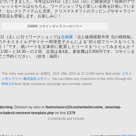
近づいてきました。今年は12月4日（土）5日（日）に開催決定！恒例のアウ
トレットセールはもちろん、ワークショップなど楽しい企画を計画していま
す。セレクトアイテムも充実。クリスマスギフトのラッピングやギャラリー
限定品も登場します。お楽しみに！
2008年 コサインギャラリーのツリー
4日（土）に行うワークショップは
企画展
「点と線模様製作所 北の模様帖」
のテキスタイルデザイナー岡理恵子さんによる“切り絵でリースをつくろ
う！”です。紙パーツを立体的に配置したリースをつくってみませんか？
11:00～と14:30～の２回、定員は各4名。参加費は3,000円です。コサインま
でご予約ください。（担当：福田）
This entry was posted on 金曜日, 10月 29th, 2010 at 11:12 AM and is filed under
コサイ
ンギャラリー
,
株式会社コサイン
. You can follow any responses to this entry through the
RSS 2.0
feed. Both comments and pings are currently closed.
Warning
: Division by zero in
/home/users/2/cosine/web/cosine_news/wp-
includes/comment-template.php
on line
1379
Comments are closed.
コサインニュース is proudly powered by
WordPres