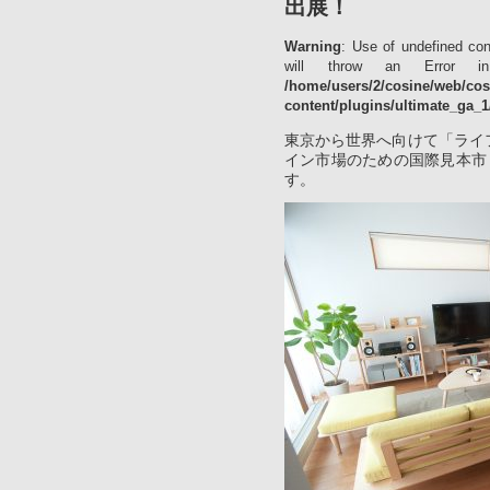
出展！
Warning
: Use of undefined con
will throw an Error 
/home/users/2/cosine/web/co
content/plugins/ultimate_ga_1
東京から世界へ向けて「ライ
イン市場のための国際見本市 『Inte
す。