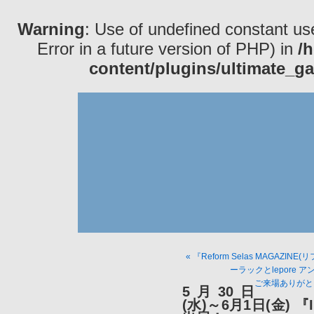
Warning
: Use of undefined constant use
Error in a future version of PHP) in
/
content/plugins/ultimate_ga
« 『Reform Selas MAGA
ーラックとlepore
ご来場ありがとうござ
5月30日
(水)～6月1日(金) 『Int