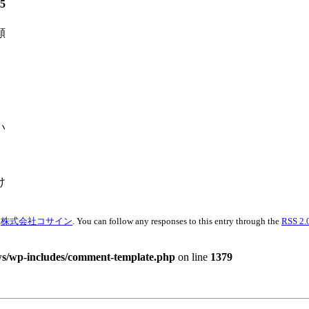
5
願
い
け
r
株式会社コサイン
. You can follow any responses to this entry through the
RSS 2.
ws/wp-includes/comment-template.php
on line
1379