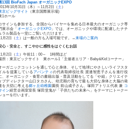
第13回 BioFach Japan オーガニックEXPO
2013年10月31日（木）～11月2日（
土
）
東京ビッグサイト
（東京国際展示場)
東1ホール
コサインも参加する、全国からバイヤーを集める日本最大のオーガニック専
門展示会「
オーガニックEXPO
」では、オーガニックや環境に配慮したナチ
ュラル製品を一堂にご覧いただけます。
11月2日（
土
）は一般の方も入場可能です。→
来場のご案内
安心・安全と、すこやかに感性をはぐくむお話
11月2日（
土
）午前11：00～ 1時間ほど
場所：東京ビックサイト 東ホール1「主催者エリア・Baby&Kidコーナー」
オーガニックコットンを通して心と身体、そして地球にやさしいライフスタ
イルを提案している
アバンティ
の代表取締役社長 渡邊智恵子さんを進行役
に、オーガニック・食育の書籍出版・普及活動をしてる「や組」クリエイテ
ィブディレクター山口タカさん、幼児期の育ちで最も大切な身体と大脳の発
達を大切に考える
郷ヶ丘幼稚園
園長 前山成子さん、塚田アトリエ代表 兼
コ
サイン
経営企画室室長 塚田堂鬼が「子供たちの未来へ」をテーマにトークー
ショーを行います。