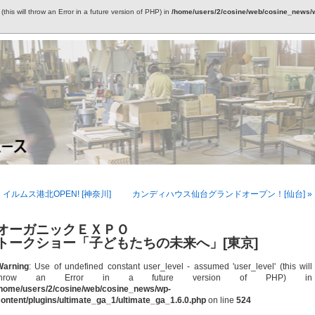
this will throw an Error in a future version of PHP) in
/home/users/2/cosine/web/cosine_news/wp
« イルムス港北OPEN! [神奈川]
カンディハウス仙台グランドオープン！[仙台] »
オーガニックＥＸＰＯ
トークショー「子どもたちの未来へ」[東京]
Warning
: Use of undefined constant user_level - assumed 'user_level' (this will
throw an Error in a future version of PHP) in
/home/users/2/cosine/web/cosine_news/wp-
ontent/plugins/ultimate_ga_1/ultimate_ga_1.6.0.php
on line
524