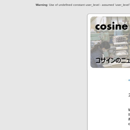
Warning
: Use of undefined constant user_level - assumed 'user_level' (
c