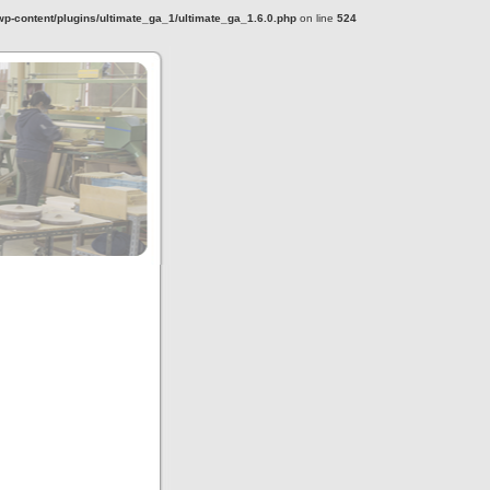
-content/plugins/ultimate_ga_1/ultimate_ga_1.6.0.php
on line
524