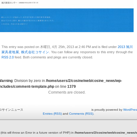
This entry was posted on 木曜日, 4月 25th, 2013 at 2:46 PM and is filed under
2013 旭川
家具産地展
,
株式会社コサイン
. You can follow any responses to this entry through the
RSS 2.0
feed. Both comments and pings are currently closed.
Warning
: Division by zero in
/home/users/2/cosine/web/cosine_news/wp-
includes/comment-template.php
on line
1379
Comments are closed.
コサインニュース is proudly powered by
WordPres
Entries (RSS)
and
Comments (RSS)
.
this will throw an Error in a future version of PHP) in
/home/users/2/cosine/web/cosine_news/wp