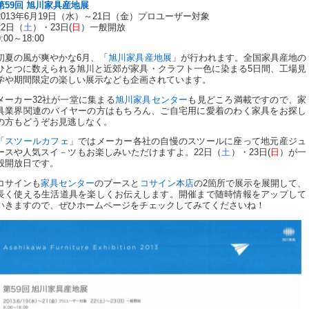
第59回 旭川家具産地展
2013年6月19日（水）～21日（金）プロユーザー対象
22日（
土
）・23日(
日
）一般開放
9:00～18:00
初夏の風が爽やかな6月、「
旭川家具産地展
」が行われます。全国家具産地の
ひとつに数えられる旭川と近郊が家具・クラフト一色に染まる5日間、工場見
学や期間限定の楽しい展示なども企画されています。
メーカー32社が一堂に集まる
旭川家具センター
も見どころ満載ですので、家
具業界関連のバイヤーの方はもちろん、ご自宅用に愛着のわく家具をお探し
の方もどうぞお見逃しなく。
「
スツールカフェ
」ではメーカー各社の自慢のスツールに座って地元産ジュ
ースや人気スイ－ツもお楽しみいただけますよ。22日（
土
）・23日(
日
）が一
般開放日です。
コサインも
家具センター
のブースと
コサイン本店
の2箇所で展示を展開して、
長く使える生活道具を楽しくお伝えします。開催まで随時情報をアップして
いきますので、ぜひホームページをチェックしてみてくださいね！