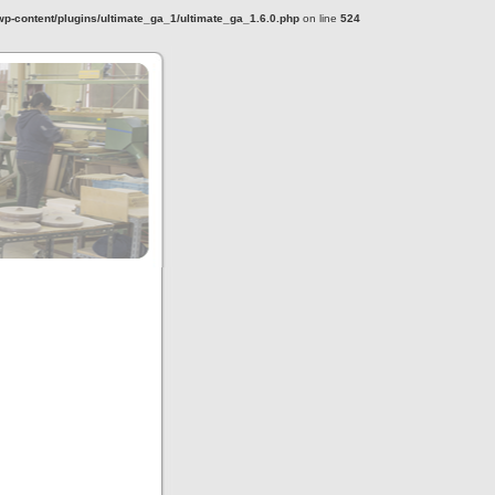
-content/plugins/ultimate_ga_1/ultimate_ga_1.6.0.php
on line
524