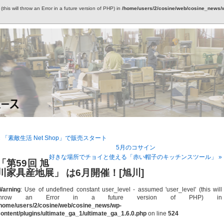
this will throw an Error in a future version of PHP) in
/home/users/2/cosine/web/cosine_news/wp
« 「素敵生活 Net Shop」で販売スタート
5月のコサイン
好きな場所でチョイと使える「赤い帽子のキッチンスツール」 »
「第59回 旭
川家具産地展」 は6月開催！[旭川]
Warning
: Use of undefined constant user_level - assumed 'user_level' (this will
throw an Error in a future version of PHP) in
/home/users/2/cosine/web/cosine_news/wp-
ontent/plugins/ultimate_ga_1/ultimate_ga_1.6.0.php
on line
524