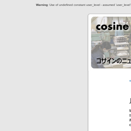
Warning
: Use of undefined constant user_level - assumed 'user_level' (
c