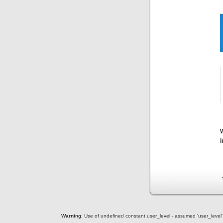
Warning
: Use of undefined constant user_level - assumed 'user_level' (