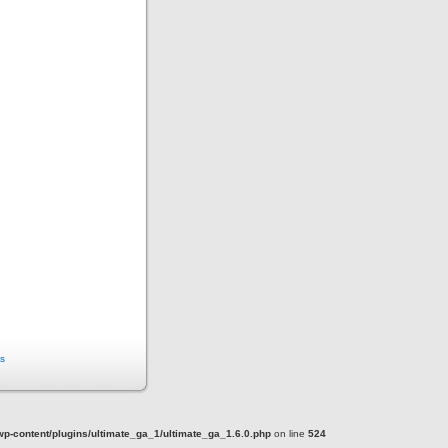
s
-content/plugins/ultimate_ga_1/ultimate_ga_1.6.0.php
on line
524