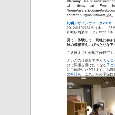
Warning
: Use of undefined con
will throw an Error 
/home/users/2/cosine/web/co
content/plugins/ultimate_ga_1
札幌デザインウィーク2012
2012年10月24日（水）～28日
札幌駅前通地下歩行空間「チ
見て、体験して、気軽に参加
秋の模様替えにぴったりなア
２８日まで札幌地下歩行空間
ふいごの仕組みで鳴く
カッコ
分で洋服を掛けたくなる
子ど
にご体験いただけます。お部
の
時計
も、これからの季節に