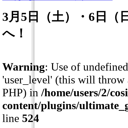
3月5日（土）・6日
へ！
Warning
: Use of undefined
'user_level' (this will throw
PHP) in
/home/users/2/cos
content/plugins/ultimate_
line
524