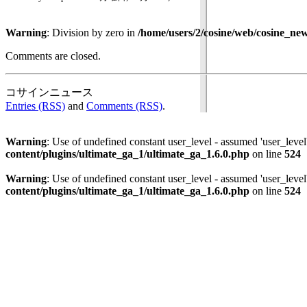
Warning
: Division by zero in
/home/users/2/cosine/web/cosine_ne
Comments are closed.
コサインニュース is proudly 
Entries (RSS)
and
Comments (RSS)
.
Warning
: Use of undefined constant user_level - assumed 'user_level'
content/plugins/ultimate_ga_1/ultimate_ga_1.6.0.php
on line
524
Warning
: Use of undefined constant user_level - assumed 'user_level'
content/plugins/ultimate_ga_1/ultimate_ga_1.6.0.php
on line
524