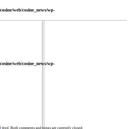
/cosine/web/cosine_news/wp-
/cosine/web/cosine_news/wp-
0
feed. Both comments and pings are currently closed.